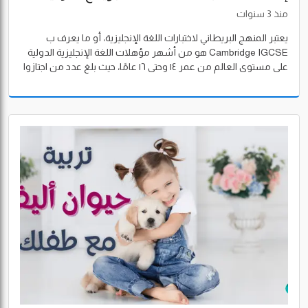
منذ 3 سنوات
يعتبر المنهج البريطاني لاختبارات اللغة الإنجليزية، أو ما يعرف ب
Cambridge IGCSE هو من أشهر مؤهلات اللغة الإنجليزية الدولية
على مستوى العالم من عمر ١٤ وحتى ١٦ عامًا، حيث بلغ عدد من اجتازوا
الاختبار في يونيو ٢٠٢٢، ٤٦٠ ألف طالب وطالبة، في ١٤٧ دولة حول العالم.