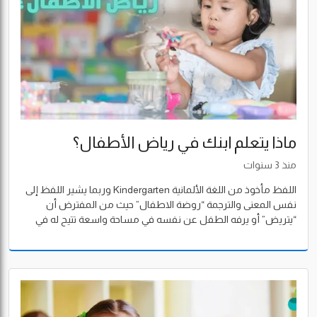
ماذا يتعلم ابنك في رياض الأطفال؟
منذ 3 سنوات
اللفظ مأخوذ من اللغة الألمانية Kindergarten وربما يشير اللفظ إلى
نفس المعنى والترجمة “روضة الاطفال” حيث من المفترض أن
“يتريض” أو يرفه الطفل عن نفسه في مساحة واسعة تتيح له في
الأساس فكرة الحرية واللعب قبل التعلّم وهو المبدأ الذي بنى عليه
العالم الألماني فريدريك فروبل- مخترع المصطلح- فلسفته من أجل
تنشأة الأطفال وإعدادهم للمستقبل.