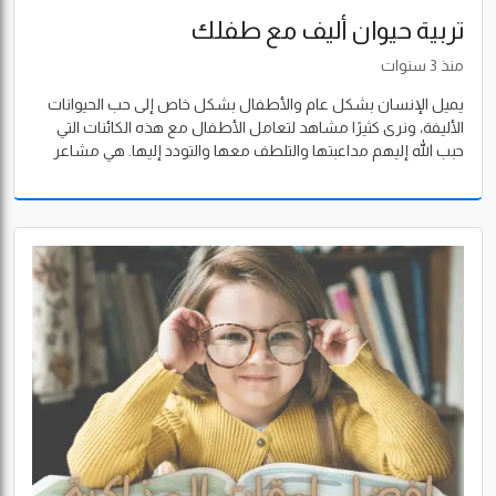
تربية حيوان أليف مع طفلك
منذ 3 سنوات
يميل الإنسان بشكل عام والأطفال بشكل خاص إلى حب الحيوانات
الأليفة، ونرى كثيرًا مشاهد لتعامل الأطفال مع هذه الكائنات التي
حبب الله إليهم مداعبتها والتلطف معها والتودد إليها. هي مشاعر
حب خالصة قائمة على العلاقة ما بين الإنسان والحيوان، وما بها من
رأفة ورحمة وتواصل. في هذا الموضوع سوف نتناول هذه العلاقة
وكيف تساعد وتنمي في أبنائك متعة تربية حيوان أليف في المنزل.