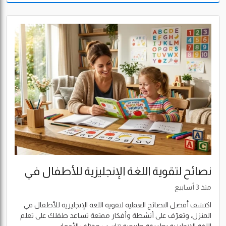
بكاء الطفل، وكيفية مساعدته على التأقلم مع المدرسة، ومتى يصبح
الأمر بحاجة إلى استشارة مختص.
نصائح لتقوية اللغة الإنجليزية للأطفال في
المنزل
منذ 3 أسابيع
اكتشف أفضل النصائح العملية لتقوية اللغة الإنجليزية للأطفال في
المنزل، وتعرّف على أنشطة وأفكار ممتعة تساعد طفلك على تعلم
اللغة الإنجليزية بطريقة طبيعية تناسب مختلف الأعمار.