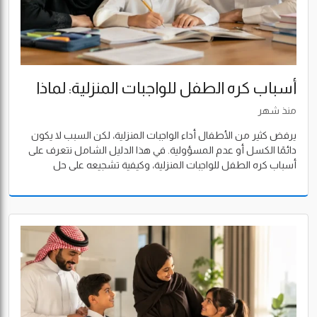
أسباب كره الطفل للواجبات المنزلية: لماذا
يرفض طفلك الدراسة؟ وكيف تساعده على
منذ شهر
حب التعلم؟
يرفض كثير من الأطفال أداء الواجبات المنزلية، لكن السبب لا يكون
دائمًا الكسل أو عدم المسؤولية. في هذا الدليل الشامل نتعرف على
أسباب كره الطفل للواجبات المنزلية، وكيفية تشجيعه على حل
الواجبات، والأخطاء التي يقع فيها الآباء، مع حلول عملية تساعد
الطفل على اكتساب حب التعلم وتحسين أدائه الدراسي.