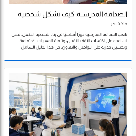
الصداقة المدرسية: كيف تشكل شخصية
الطفل وتبني مهاراته الاجتماعية؟
منذ شهر
تلعب الصداقة المدرسية دورًا أساسيًا في بناء شخصية الطفل، فهي
تساعده على اكتساب الثقة بالنفس، وتنمية المهارات الاجتماعية،
وتحسين قدرته على التواصل والتعاون. في هذا الدليل الشامل
نستعرض أهمية الصداقة في المدرسة، وكيف يمكن للأسرة
والمدرسة دعم الطفل لتكوين علاقات إيجابية تعزز نموه الأكاديمي
والنفسي.