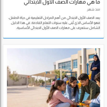
ما هي مهارات الصف الأول الابتدائي
الأساسية؟ دليل شامل للوالدين 2026
منذ شهر
يعد الصف الأول الابتدائي من أهم المراحل التعليمية في حياة الطفل،
فهو الأساس الذي تُبنى عليه سنوات التعلم القادمة. في هذا الدليل
الشامل ستتعرف على مهارات الصف الأول الابتدائي الأساسية،
وكيفية تنميتها في المنزل، وأبرز المؤشرات التي تساعدك على معرفة
مدى جاهزية طفلك لبداية رحلته الدراسية بثقة ونجاح.