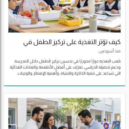
كيف تؤثر التغذية على تركيز الطفل في
المدرسة؟
منذ أسبوعين
تلعب التغذية دورًا محوريًا في تحسين تركيز الطفل داخل المدرسة
ودعم تحصيله الدراسي. تعرّف على أفضل الأطعمة والعادات الغذائية
التي تساعد على تنمية الذاكرة والانتباه، وأهمية الإفطار والوجبات
المدرسية الصحية لبناء طفل أكثر نشاطًا ونجاحًا.