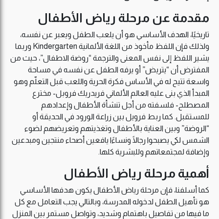
مقدمة عن مرحلة رياض الأطفال
تاريخيًا، الهدف الأساسي هو أن يلعب الطفل ويعبر عن نفسه،
ولذلك فإن اللفظ مأخوذ من اللغة الألمانية Kindergarten وربما
يشير اللفظ إلى نفس المعنى والترجمة “روضة الاطفال”، حيث من
المفترض أن “يتريض” أو يرفه الطفل عن نفسه في مساحة
واسعة تتيح له في الأساس فكرة الحرية واللعب قبل التعلّم وهو
المبدأ الذي بنى عليه العالم الألماني فريدريك فروبل- مخترع
المصطلح- فلسفته من أجل تنشأة الأطفال وإعدادهم
للمستقبل. كما ربط فرويل بين زراعة الورود في الحديقة أو
“الروضة” وبين العناية بالأطفال وتغذيتهم وتعريضهم لضوء
الشمس لكي يصبحوا رجالًا ونساءًا يافعين أصحاء منتجين ومبدعين
وإضافة لمجتمعاتهم وللبشرية كلها.
أهمية مرحلة رياض الأطفال
كما أسلفنا، فإن مرحلة رياض الأطفال يكون هدفها الأساسي
هو تأهيل الطفل لدخوله المدرسة، وبالتالي يجب التعامل مع كل
ما فيها من تفاصيل باهتمام وشديد، وتواصل مستمر بين المنزل