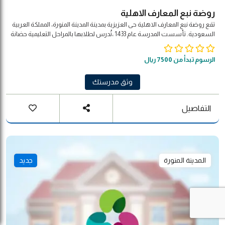
روضة نبع المعارف الاهلية
تقع روضة نبع المعارف الاهلية حى العزيزية بمدينة المدينة المنورة، المملكة العربية
السعودية. تأسست المدرسة عام 1433 ،تُدرس لطلابها بالمراحل التعليمية حضانة
-روضة- إبتدائي -متوسط الرؤية: تعليم ابتكاري لمجتمع معرفي ريادي عالمي.
الرسالة: بناء وإدارة نظام تعليمي ابتكاري لمجتمع معرفي ذي تنافسية عالمية
الرسوم تبدأ من 7500 ريال
يشمل كافة المراحل العمرية ويلبي احتياجات سوق العمل المستقبلية وذلك من
خلال ضمان جودة مخرجات وزارة التربية والتعليم وتقديم خدمات متميزة
للمتعاملين الداخليين والخارجيين.
وثق مدرستك
التفاصيل
المدينة المنورة
جديد