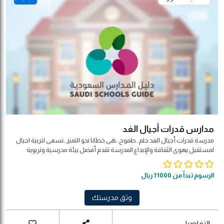
مدارس قدرات أجيال الغد
مدرسة قدرات أجيال الغد حلم..طموح..هى خطانا نحو التميز..نسعى لتربية اجيال
لمستقبل يهوى الثقافة واﻹبداع المدرسة تقدم أفضل بيئة مدرسية وتربوية
للتعليم ، ما يجعلها في طليعة المدارس الأهلية التي تقدّم خدمات تعليمية وتربوية
في المملكة العربية السعودية . وتمتاز المدارس بموقعها الاستراتيجي
الرسوم تبدأ من 11000 ريال
وثق مدرستك
التفاصيل