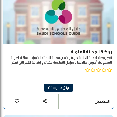
روضة المدينة العلمية
تقع روضة المدينة العلمية حى بئر عثمان بمدينة المدينة المنورة ، المملكة العربية
السعودية ،تُدرس لطلابها بالمراحل التعليمية حضانة و إبتدائية القيم التى تهتم
المدرسة بها : المواطنة والمسؤولية: تعزيز الهوية الوطنية والمسؤولية
الاجتماعية . مبادئ وقيم الإسلام: التأكيد على القيم الإنسانية في الحوار والتسامح
والاعتدال والسلام والعمل التطوعي . الالتزام والشفافية: الالتزام بالمهنية
والشفافية في الاداء . المشاركة والمساءلة: الالتزام بالشراكة المجتمعية في
العملية التربوية والمساءلة . التكافؤ والعدالة: تكافؤ الفرص التعليمية للجميع .
وثق مدرستك
العلوم والتكنولوجيا والابتكار: تحفيز الطاقات البشرية والمؤسسية باتجاه العلوم
والتكنولوجيا والابتكار .
التفاصيل