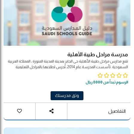
مدرسة مراحل طيبة الأهلية
تقع مدارس مراحل طيبة الأهلية حى الجابر بمدينة المدينة المنورة ، المملكة العربية
السعودية. تأسست المدرسة عام 2014 ،تُدرس لطلابها بالمراحل التعليمية
حضانة و إبتدائية المدرسة تقدم أفضل بيئة مدرسية وتربوية للتعليم ، ما يجعلها في
طليعة المدارس الأهلية التي تقدّم خدمات تعليمية وتربوية في المملكة العربية
الرسوم تبدأ من 8000 ريال
السعودية . وتمتاز المدارس بموقعها الاستراتيجي
وثق مدرستك
التفاصيل