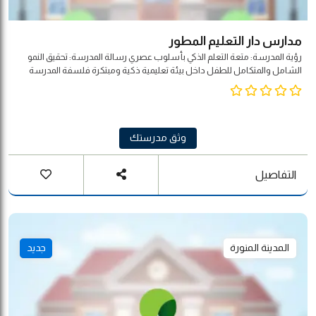
مدارس دار التعليم المطور
رؤية المدرسة: متعة التعلم الذكي بأسلوب عصري رسالة المدرسة: تحقيق النمو
الشامل والمتكامل للطفل داخل بيئة تعليمية ذكية ومبتكرة فلسفة المدرسة
تسعى دار التعليم المطور في ظل الانفتاح المعرفي للقرن 21 الى تطوير بيئة خلاقة
للطفل تدمج تطبيقات التقنية الذكية وتوظف اللغتين العربية والانجليزية بصورة
متوازنة بهدف تنمية الطفل وتحفيز طاقاته نحو التفكير الحر والمبدع وتحقق له النمو
الشامل والمتكامل الذي تتطلبه المرحلة العمرية التي يعيشها.
وثق مدرستك
التفاصيل
المدينة المنورة
جديد