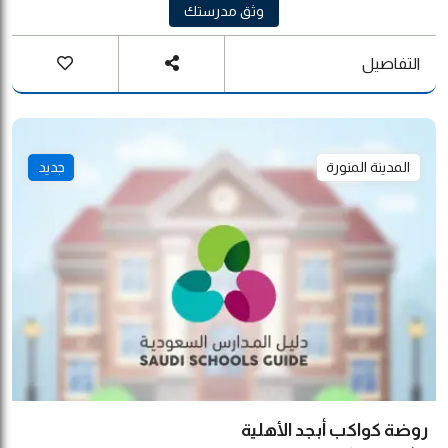
وثق مدرستك
التفاصيل
المدينة المنورة
جديد
روضة كواكب أبجد الأهلية