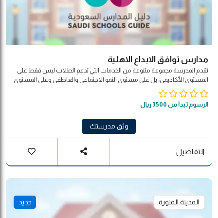
مدارس توافق الابداع الاهلية
تقدم المدرسة مجموعة متنوعة من الخدمات التي تدعم الطلاب ليس فقط على
المستوى الأكاديمي، بل على مستوى النمو الاجتماعي والعاطفي وعلى المستوى
الصحي أيضًا. وتتيح مدارس الفرسان لجميع الطلاب إمكانية طلب المساعدة في
حل مشكلاتهم الشخصية أو الاجتماعية عن طريق الاتصال بأحد مستشاري
الرسوم تبدأ من 3500 ريال
المدرسة ومناقشة أفضل الاستراتيجيات التي تساعدهم في حل المشكلات
وثق مدرستك
التفاصيل
المدينة المنورة
جديد