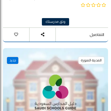
بالمهنية والشفافية في الاداء . المشاركة والمساءلة: الالتزام بالشراكة المجتمعية
في العملية التربوية والمساءلة . التكافؤ والعدالة: تكافؤ الفرص التعليمية للجميع .
العلوم والتكنولوجيا والابتكار: تحفيز الطاقات البشرية والمؤسسية باتجاه العلوم
والتكنولوجيا والابتكار .
وثق مدرستك
التفاصيل
المدينة المنورة
جديد