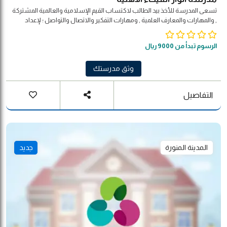
تسعى المدرسة للأخذ بيد الطالب لاكتساب القيم الإسلامية والعالمية المشتركة
, والمهارات والمعارف العلمية , ومهارات التفكير والاتصال والتواصل ؛ لإعداد
طالب إيجابي مبدع بأفضل ما تسمح به قدراته , واضح الهدف , يدرك مسؤولياته
وفق أولوياته المنظمة ليكون صالحا لنفسه وأسرته ومجتمعه ووطنه وأمته
الرسوم تبدأ من 9000 ريال
وثق مدرستك
التفاصيل
المدينة المنورة
جديد