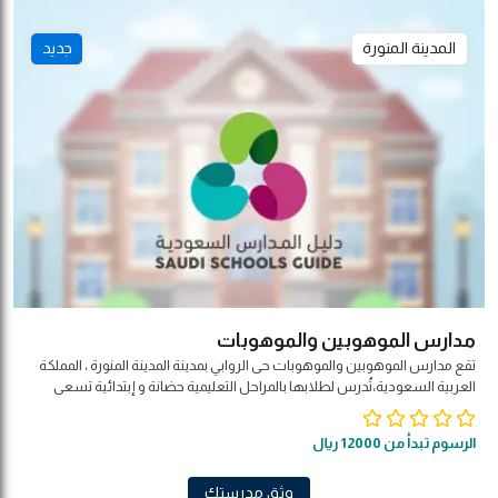
المدينة المنورة
جديد
مدارس الموهوبين والموهوبات
تقع مدارس الموهوبين والموهوبات حى الروابي بمدينة المدينة المنورة ، المملكة
العربية السعودية،تُدرس لطلابها بالمراحل التعليمية حضانة و إبتدائية تسعى
المدرسة للأخذ بيد الطالب لاكتساب القيم الإسلامية والعالمية المشتركة ,
والمهارات والمعارف العلمية , ومهارات التفكير والاتصال والتواصل ؛ لإعداد طالب
الرسوم تبدأ من 12000 ريال
إيجابي مبدع بأفضل ما تسمح به قدراته , واضح الهدف , يدرك مسؤولياته وفق
أولوياته المنظمة ليكون صالحا لنفسه وأسرته ومجتمعه ووطنه وأمته
وثق مدرستك