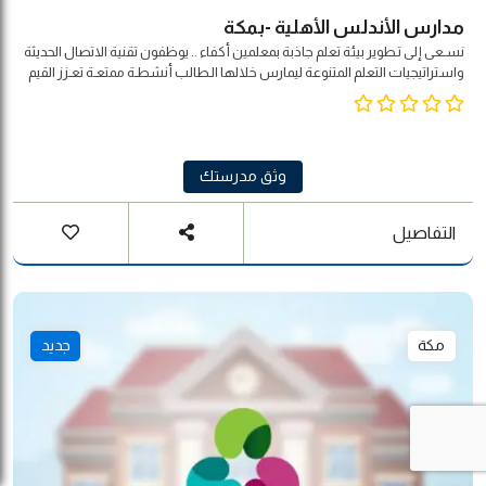
مدارس الأندلس الأهلية -بمكة
نسـعى إلى تـطوير بيئة تعلم جاذبة بمعلمين أكفاء .. يوظفون تقنية الاتصال الحديثة
واستراتيجيات التعلم المتنوعة ليمارس خلالها الـطالب أنشطـة ممتعـة تعـزز القيم
الأصيلة وتحـترم التـنـوع الثقافي لـبـنـاء شخـصـيته المتـكاملة بمـشاركة مجـتـمـعـيـة
وفـق مـؤشـرات الـجـودة العالمية .
وثق مدرستك
التفاصيل
مكة
جديد