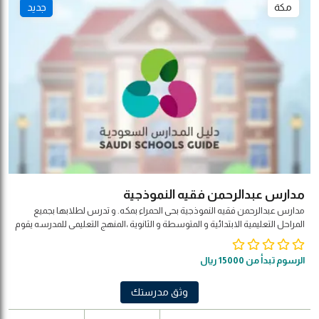
مكة
جديد
مدارس عبدالرحمن فقيه النموذجية
مدارس عبدالرحمن فقيه النموذجية بحى الحمراء بمكه. و تدرس لطلابها بجميع
المراحل التعليمية الابتدائية و المتوسطة و الثانوية ،المنهج التعليمى للمدرسه يقوم
علي المنهج الأمريكى . تعد مدارس عبد الرحمن فقيه النموذجية إحدى المدارس
الرائدة بالمملكة العربية السعودية، حيث جاءت فكرة إنشاء المدارس تماشيًا مع
الرسوم تبدأ من 15000 ريال
التطور العلمي
وثق مدرستك