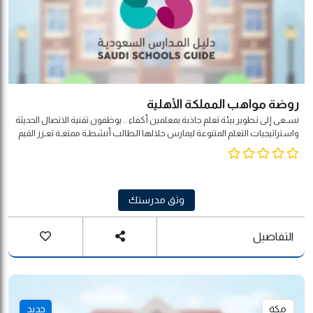
روضة مواهب المملكة الأهلية
نسـعى إلى تـطوير بيئة تعلم جاذبة بمعلمين أكفاء .. يوظفون تقنية الاتصال الحديثة
واستراتيجيات التعلم المتنوعة ليمارس خلالها الـطالب أنشطـة ممتعـة تعـزز القيم
الأصيلة وتحـترم التـنـوع الثقافي لـبـنـاء شخـصـيته المتـكاملة بمـشاركة مجـتـمـعـيـة
وفـق مـؤشـرات الـجـودة العالمية .
وثق مدرستك
التفاصيل
مكة
جديد