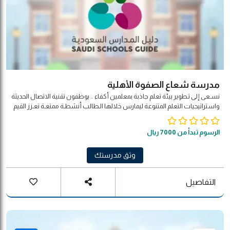
مدرسة شعاع الصفوة الأهلية
نسـعى إلى تـطوير بيئة تعلم جاذبة بمعلمين أكفاء .. يوظفون تقنية الاتصال الحديثة
واستراتيجيات التعلم المتنوعة ليمارس خلالها الـطالب أنشطـة ممتعـة تعـزز القيم
الأصيلة وتحـترم التـنـوع الثقافي لـبـنـاء شخـصـيته المتـكاملة بمـشاركة مجـتـمـعـيـة
وفـق مـؤشـرات الـجـودة العالمية .
الرسوم تبدأ من 7000 ريال
وثق مدرستك
التفاصيل