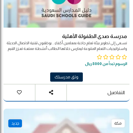
مدرسة صدى الطفولة الأهلية
نسـعى إلى تـطوير بيئة تعلم جاذبة بمعلمين أكفاء .. يوظفون تقنية الاتصال الحديثة
واستراتيجيات التعلم المتنوعة ليمارس خلالها الـطالب أنشطـة ممتعـة تعـزز القيم
الأصيلة وتحـترم التـنـوع الثقافي لـبـنـاء شخـصـيته المتـكاملة بمـشاركة مجـتـمـعـيـة
وفـق مـؤشـرات الـجـودة العالمية .
الرسوم تبدأ من 8000 ريال
وثق مدرستك
التفاصيل
مكة
جديد