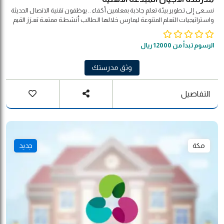
نسـعى إلى تـطوير بيئة تعلم جاذبة بمعلمين أكفاء .. يوظفون تقنية الاتصال الحديثة
واستراتيجيات التعلم المتنوعة ليمارس خلالها الـطالب أنشطـة ممتعـة تعـزز القيم
الأصيلة وتحـترم التـنـوع الثقافي لـبـنـاء شخـصـيته المتـكاملة بمـشاركة مجـتـمـعـيـة
وفـق مـؤشـرات الـجـودة العالمية .
الرسوم تبدأ من 12000 ريال
وثق مدرستك
التفاصيل
مكة
جديد