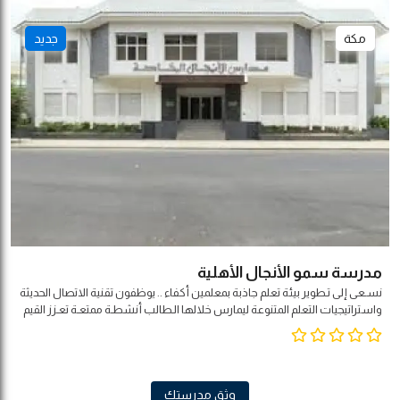
مكة
جديد
مدرسة سمو الأنجال الأهلية
نسـعى إلى تـطوير بيئة تعلم جاذبة بمعلمين أكفاء .. يوظفون تقنية الاتصال الحديثة
واستراتيجيات التعلم المتنوعة ليمارس خلالها الـطالب أنشطـة ممتعـة تعـزز القيم
الأصيلة وتحـترم التـنـوع الثقافي لـبـنـاء شخـصـيته المتـكاملة بمـشاركة مجـتـمـعـيـة
وفـق مـؤشـرات الـجـودة العالمية .
وثق مدرستك