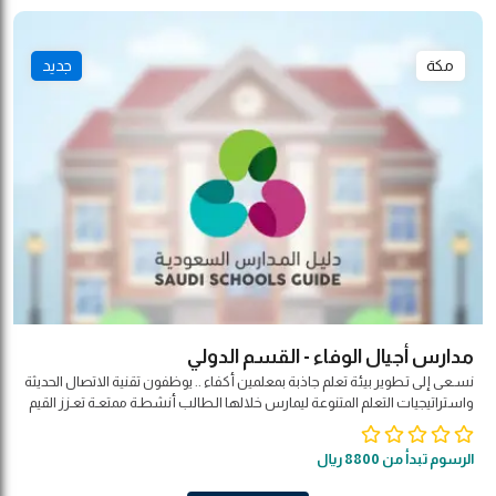
مكة
جديد
مدارس أجيال الوفاء - القسم الدولي
نسـعى إلى تـطوير بيئة تعلم جاذبة بمعلمين أكفاء .. يوظفون تقنية الاتصال الحديثة
واستراتيجيات التعلم المتنوعة ليمارس خلالها الـطالب أنشطـة ممتعـة تعـزز القيم
الأصيلة وتحـترم التـنـوع الثقافي لـبـنـاء شخـصـيته المتـكاملة بمـشاركة مجـتـمـعـيـة
وفـق مـؤشـرات الـجـودة العالمية .
الرسوم تبدأ من 8800 ريال