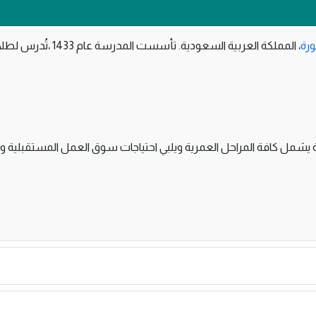
ورة
، المملكة العربية السعودية. تأسست المدرسة عام 1433 ،تُدرس لطلابها بالمراحل التعليمية حضانة -روضة- إبتدائي -متوسط
ة يشمل كافة المراحل العمرية ويلبي احتياجات سوق العمل المستقبلية و