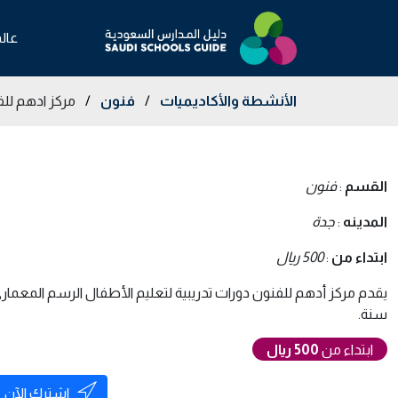
عال
الأنشطة والأكاديميات
/
فنون
/
مركز ادهم لل
القسم
:
فنون
المدينه
:
جدة
ابتداء من
:
500 ريال
سنة.
ابتداء من
500 ريال
اشترك الآن